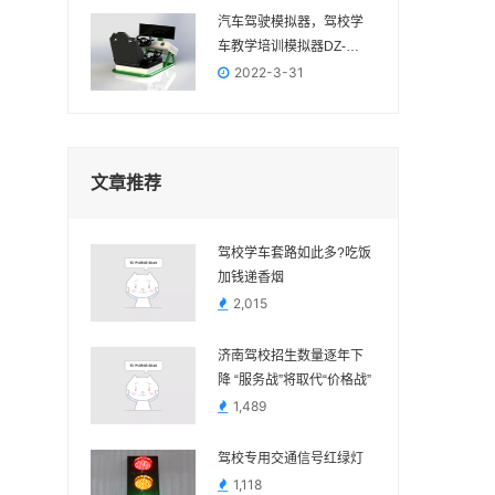
汽车驾驶模拟器，驾校学
车教学培训模拟器DZ-
2022
2022-3-31
文章推荐
驾校学车套路如此多?吃饭
加钱递香烟
2,015
济南驾校招生数量逐年下
降 “服务战”将取代“价格战”
1,489
驾校专用交通信号红绿灯
1,118