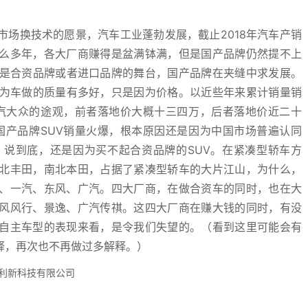
场换技术的愿景，汽车工业蓬勃发展，截止2018年汽车产销
么多年，各大厂商赚得是盆满钵满，但是国产品牌仍然提不上
都是合资品牌或者进口品牌的舞台，国产品牌在夹缝中求发展。
因为车做的质量有多好，只是因为价格。以近些年来累计销量销
上汽大众的途观，前者落地价大概十三四万，后者落地价近二十
国产品牌SUV销量火爆，根本原因还是因为中国市场普遍认同
，说到底，还是因为买不起合资品牌的SUV。在紧凑型轿车方
北丰田，南北本田，占据了紧凑型轿车的大片江山，为什么，
、一汽、东风、广汽。四大厂商，在做合资车的同时，也在大
风风行、景逸、广汽传祺。这四大厂商在赚大钱的同时，有没
自主车型的表现来看，是令我们失望的。（看到这里可能会有
释，再次也不再做过多解释。）