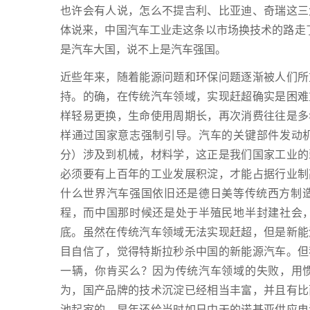
也许会有人说，怎么不提吉利、比亚迪、奇瑞这三
体说来，中国汽车工业走这条以市场换技术的路走
是汽车大国，说不上是汽车强国。
近些年来，随着能源问题和环保问题逐渐被人们所
持。的确，在传统汽车领域，实现赶超确实是困难
样轻易更换，生命使用周期长，再次消费往往是多
样通过国家意志强制引导。汽车的关键部件发动
分）涉及到机械，材料学，这正是我们国家工业的
必须要有上百年的工业发展积淀，才能占据行业制
什么世界汽车强国依旧还是德日美等传统西方制造
程，而中国那时候还是处于半殖民地半封建社会
底。虽然在传统汽车领域无法实现赶超，但是新能
目自信了，觉得特斯拉秒杀中国的新能源汽车。但
一辆，你肯买么？因为传统汽车领域的失败，用
为，国产品牌的技术沉淀已经相当丰富，并且有比
池起家的，早年还给当时如日中天的诺基亚供应电