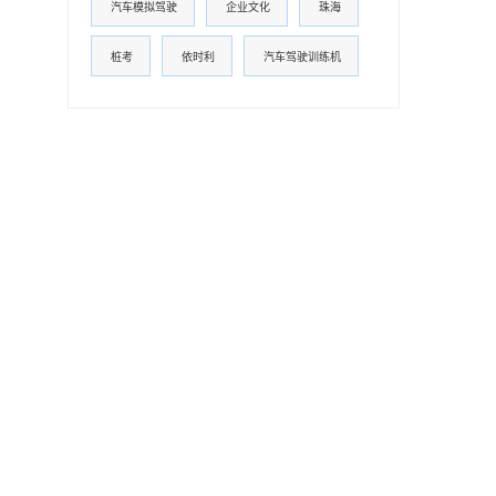
汽车模拟驾驶
企业文化
珠海
桩考
依时利
汽车驾驶训练机