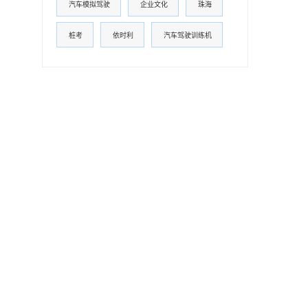
汽车模拟驾驶
企业文化
珠海
桩考
依时利
汽车驾驶训练机