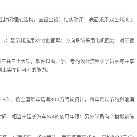
成封闭框架结构，全钣金设计结实耐用，表面采用双色烤漆工
卡；显示器选用32寸曲面屏；方向系统采用电机回力；对于使
目三共三个大项，软件以看、学、考的设计流程让学员熟练并掌
到上实车即可考的能力。
6.9升。按全国每年培训800万驾驶员计，每年可以节约燃油消
时间，相当于延长汽车3/4的使用年限；另外学员有了模拟训练
。