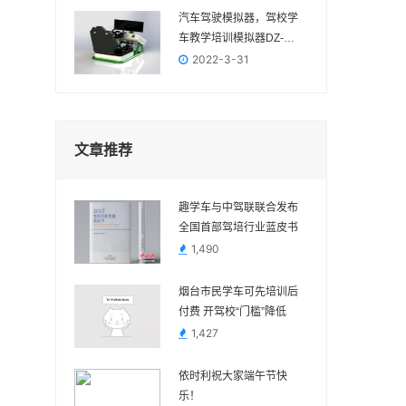
汽车驾驶模拟器，驾校学
车教学培训模拟器DZ-
2022
2022-3-31
文章推荐
趣学车与中驾联联合发布
全国首部驾培行业蓝皮书
1,490
烟台市民学车可先培训后
付费 开驾校“门槛”降低
1,427
依时利祝大家端午节快
乐！