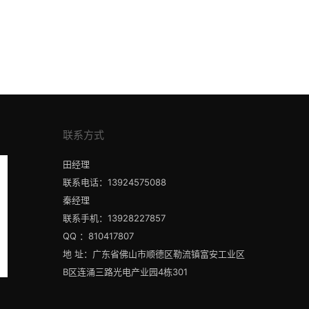
联系方式
田经理
联系电话：13924575088
秦经理
联系手机：13928227857
QQ ：810417807
地 址：广东省佛山市顺德区勒流镇富安工业区
B区连涌三路光电产业园4栋301