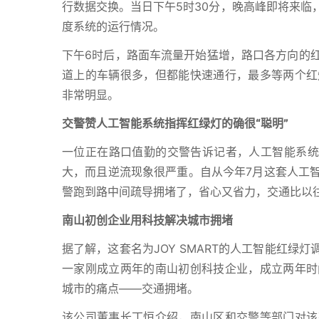
行数据交换。当日下午5时30分，晚高峰即将来临
度系统的运行情况。
下午6时后，路面车流量开始猛增，路口各方向的
道上的车辆很多，但都能快速通行，最多等两个红
非常明显。
交警赞人工智能系统指挥红绿灯的确很“聪明”
一位正在路口值勤的交警告诉记者，人工智能系统
大，而且逆流现象很严重。自从今年7月这套人工
警跑到路中间疏导拥堵了，省心又省力，交通比以
南山初创企业用科技解决城市拥堵
据了解，这套名为JOY SMART的人工智能红
一家刚成立两年的南山初创科技企业，成立两年时
城市的痛点——交通拥堵。
该公司董事长丁恒介绍，南山区和交警等部门对该