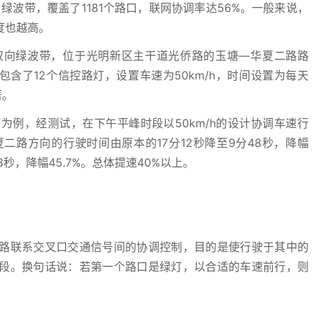
绿波带，覆盖了1181个路口，联网协调率达56%。一般来说，
度也越高。
双向绿波带，位于光明新区主干道光侨路的玉塘—华夏二路路
包含了12个信控路灯，设置车速为50km/h，时间设置为每天
著。
例，经测试，在下午平峰时段以50km/h的设计协调车速行
路方向的行驶时间由原本的17分12秒降至9分48秒，降幅
8秒，降幅45.7%。总体提速40%以上。
路联系交叉口交通信号间的协调控制，目的是使行驶于其中的
段。换句话说：若第一个路口是绿灯，以合适的车速前行，则