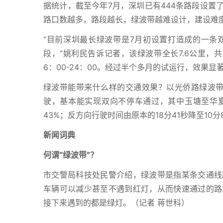
据统计，截至今年7月，深圳已有444条路段设置了
路口数越多，路段越长，绿波带越难设计，建设难
“目前深圳最长绿波带是7月初设置打造成的一条
段，”姚利民告诉记者，该绿波带全长7.6公里，共
6：00-24：00。经过半个多月的试运行，效果显
绿波带能带来什么样的交通效果？以光侨路绿波带为
驶，基本能实现双向不停车通过，其中玉塘至华夏二
43%；反方向行驶时间由原本的18分41秒降至10分
新闻词典
何谓“绿波带”？
市交警局科技处民警介绍，绿波带是指某条交通线
车辆可以减少甚至不遇到红灯，从而快速通过的路
接下来遇到的都是绿灯。（记者 蒋世科）