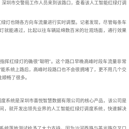
，深圳市交警局工作人员来到该路口，查看该人工智能红绿灯调
红绿灯也随各方向车流量进行实时调整。记者发现，尽管每条车
灯就能通过，比起以往车辆延绵数百米的壮观场面，通行效果
指挥红绿灯的确很“聪明”。这个路口早晚高峰时段车流量非常
智能系统上路后，高峰时段路口也不会很拥堵了，更不用几个交
往顺畅了很多。
绿灯调度系统是深圳市喜悦智慧数据有限公司的核心产品，该公司是
间，就开发出领先业界的人工智能红绿灯调度系统，快速解决
系统落地测试给予了大力支持。因为沙河西路与茶光路交叉口