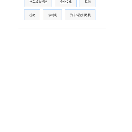
汽车模拟驾驶
企业文化
珠海
桩考
依时利
汽车驾驶训练机