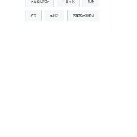
汽车模拟驾驶
企业文化
珠海
桩考
依时利
汽车驾驶训练机