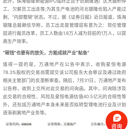
此外，珠海银隆新能源IPO或终止且于近期遭遇厂区大面积停
工、欠薪员工出走等;为其生产电池的河北银隆也陷入产能过
剩、“内部整顿”状态。不过，据《证券日报》近日报道，珠海
银隆总裁赖信华称，员工出走是管理层有意为之：现任管理
层进行裁员改革，员工人数由1.8万人减为目前的1万人，以提
高生产效率。
“砸钱”也要有的放矢，方能成就产业“鲇鱼”
值得一提的是，万通地产在公告中表示，收购星恒电源
78.3%股权的交易尚需提交该公司股东大会审议及通过政府
相关主管部门的反垄断审查。随后，7月31日，万通地产发布
公告称，收到上交所对此交易的问询函。其中，问询除涉及
此交易的合规性、风险及星恒电源估值40.5亿元的合规性等
外，还包括万通地产本身未来是否拟转型锂电池行业及计划
逐渐剥离地产业务等。