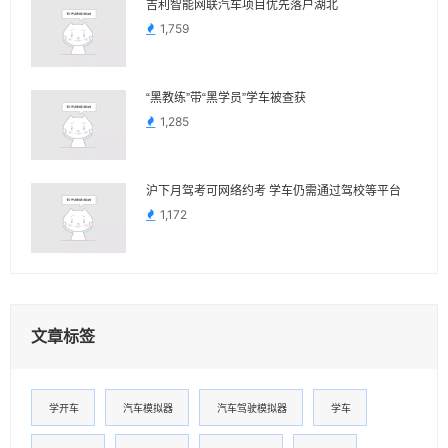
吉利智能网联汽车项目优先落户湖北
1,759
“黑教练”带“黑学员”学车被查获
1,285
沪下月驾考可网络约考 学车仍需通过驾校等平台
1,172
文章标签
学开车
汽车模拟器
汽车驾驶模拟器
学车