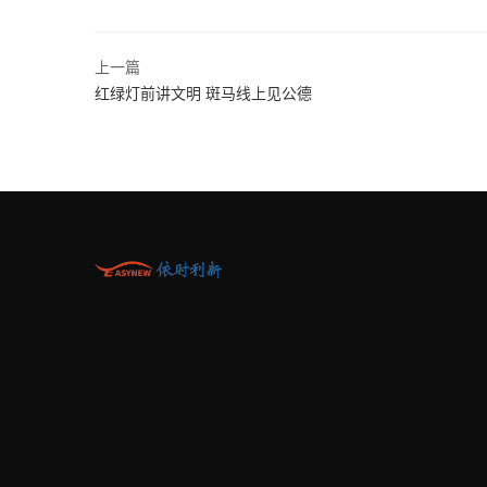
上一篇
红绿灯前讲文明 斑马线上见公德