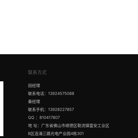
联系方式
田经理
联系电话：13924575088
秦经理
联系手机：13928227857
QQ ：810417807
地 址：广东省佛山市顺德区勒流镇富安工业区
B区连涌三路光电产业园4栋301