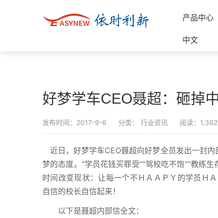
产品中心
中文
好梦学车CEO聂超：砸掉
发布时间：2017-9-6
分类：
行业资讯
阅读：1,362
近日，好梦学车CEO聂超向好梦全员发出一封内部
梦的态度。“学员花钱买罪受”“驾校吃不饱”“教练
时间改变现状：让每一个不ＨＡＡＰＹ的学员ＨＡ
自信的校长自信起来！
以下是聂超内部信全文：