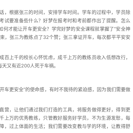
，根据张三的时间，安排学车时间。学车的过程中，学员除
考试要准备些什么？好梦在报考时和考前都作出了提醒。怎么
如何才能让开车更安全？学完好梦的安全课程就掌握了“安全神
束，张三为教练点了32个赞；张三拿证开车，每次都平平安安
百上千的校长心怀忧虑，成千上万的教练员收入低想改行，
天又有近200人死于车祸。
车更安全”的使命感，有时不我待的紧迫感，因为我们需要做
营，让他们通过我们打造的工具，将服务做得更好，得到更
千上万的优秀教练，只管教好服务好学员，不为生源发愁，每
障，过上体面的生活；我们需要改变教与学的环境，让教得舒