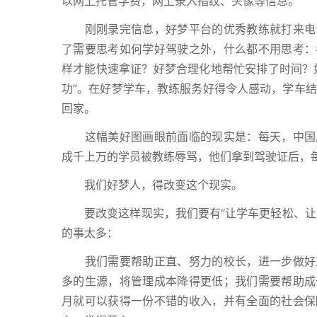
以网上托管学费，网上录入指纹、头像等信息。
刚刚录完信息，好梦平台的优秀教练就打来电话
了需要思考如何学好驾驶之外，什么都不用思考：
样才能快速拿证？好梦合理化地帮忙安排了时间？
功”。在好梦学车，教练服务好得令人感动，学车结
回家。
这幅美好图画眼前面临的现实是：每天，中国成
成千上万的学员被教练辱骂，他们拿到驾驶证后，每
我们好梦人，得改变这个现实。
要改变这样现实，我们要有“让学车更轻松、让开
的事太多：
我们需要帮助正直、努力的校长，进一步做好直
多的生源，将管理成本降得更低；我们需要帮助成
月就可以获得一份不错的收入，并有全面的社会保