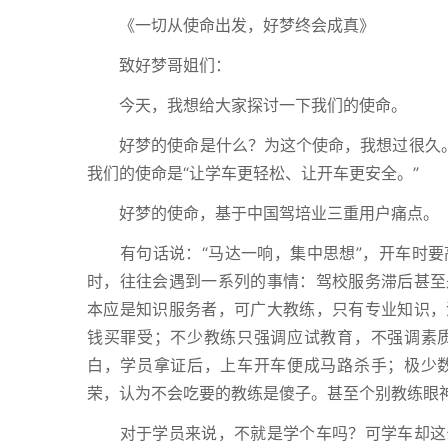
《一切从使命出发，好梦终会成真》
致好梦哥姐们：
今天，我想给大家探讨一下我们的使命。
好梦的使命是什么？为这个使命，我想过很久。从
我们的使命是“让学车更轻松、让开车更安全。”
好梦的使命，基于中国驾培业三重用户痛点。
有句话说：“马达一响，集中思想”，开车时要
时，往往会遇到一系列的事情：驾校服务滞后甚至
本应是知识服务者，可广大教练，只有专业知识，
钱买罪受；不少教练只强调应试教育，不强调素
白，学员拿证后，上车开车便成马路杀手；极少
荣，认为不会吃要的教练是傻子。甚至个别教练眼
对于学员来说，不就是学个车吗？可学车却这么