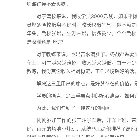
练骂得摸不着头脑。
对于驾校来说，我收学员3000元钱，如果平摊
员埋怨驾校服务不好时，校长也很生气：你不就是
年头，驾校猛增，生源未增，僧多粥少，个个驾校
是深渊还是坦途？
对于教练来说，也是苦水满肚子。冬战严寒夏战酷
车上，可生越来越难招，收入越来越低。由于不少
教练，找份其它收入相对稳定，工作环境较好的活
解决这三重用户的痛点，是好梦存在的价值，是
学员的痛点，是三重痛点中的核心痛点。如何让学
为此，我们勾勒了一幅这样的图画：
刚刚参加工作的张三想学车后，开车上班、带女
好几百元的场地小灶班，系统马上给他推荐了离他