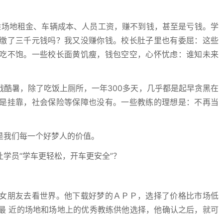
场地租金、车辆成本、人员工资，赚不到钱，甚至是亏钱。学
缴了三千元钱吗？我又没赚你钱。校长肚子里也有委屈：这些
吃不饱。一些校长面黄饥瘦，钱包空空，心怀忧虑：谁知未来
暑，除了吃饭上厕所，一年300多天，几乎都是起早贪黑在
是挂靠，社会保险等保障也没有。一些教练的理想是：不再当
。
我们每一个好梦人的价值。
员“学车更轻松，开车更安全”？
朋友去看世界。他下载好梦的ＡＰＰ，选择了价格比市场低
最 近的场地和场地上的优秀教练供他选择，他确认之后，就可