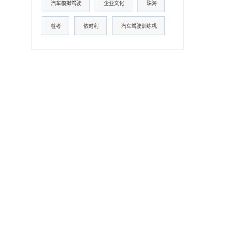
汽车模拟驾驶
企业文化
珠海
桩考
依时利
汽车驾驶训练机