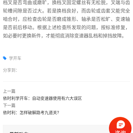
档叉是否弯曲或磨旷，换档叉固定螺丝有无松脱，叉端与齿
轮槽间隙是否过大。若是换档良好，而齿轮或齿套又能完全
啮合时，应检查齿轮是否磨成锥形、轴承是否松旷、变速轴
是否前后移动。根据上述检查所发现的问题，按标准修复，
如必要时更换新件，才能彻底消除变速器乱档和掉挡故障。
学开车
分享到：
上一篇
依时利学开车：自动变速器使用有六大误区
下一篇
依时利：怎样破解路考九道关?