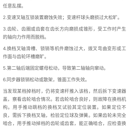
任意乱摆。
2.变速叉轴互锁装置磨蚀失效；变速杆球头磨损过大松旷。
3.齿轮、齿圈或齿套在齿长方向磨损成锥形，受工作时产生
的轴向力作用而脱档。
4.换档叉轴滑槽、锁销等机件磨蚀过大，拨叉弯曲变形或工
作面与齿轮环槽磨旷。
5.第二轴后端固定螺母松动，导致第二轴轴向窜动。
6.同步器锁销松动或散架，锥面工作失效。
当发现某档掉档时，仍将变速杆推入该档，然后拆下变速器
盖，察看齿轮啮合情况。若齿轮啮合良好，则故障在换档机
构。用手推动跳档的换档叉试验其定位装置。如果定位不
良，需拆下换档叉轴，检验定位球及弹簧。如果齿轮未完全
啮合，用手推动掉档的齿轮或齿套，能正确啮合，应检查换