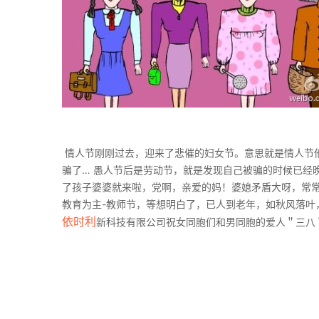
情人节刚刚过去，迎来了悲催的妇女节。意思就是情人节他
骗了… 愚人节后是劳动节，就是发现自己被骗的时候已经
了孩子婆婆就来啦，党啊，亲爱的妈！婆媳矛盾大呀，常
教育为主-教师节，等想明白了，已人到老年，如秋风落叶
依时利
新科技有限公司祝女同胞们和男同胞的爱人＂三八