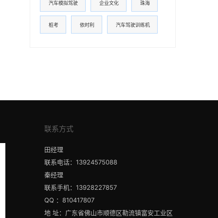
汽车模拟驾驶
企业文化
珠海
桩考
依时利
汽车驾驶训练机
联系方式
田经理
联系电话：13924575088
秦经理
联系手机：13928227857
QQ ：810417807
地 址：广东省佛山市顺德区勒流镇富安工业区