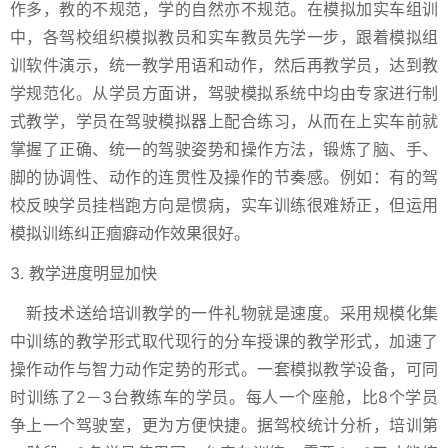
作多，教的不规范，学的自然亦不规范。在模拟加实车组训
中，各驾校组织模拟教员和实车教员先学一步，跟着模拟组
训软件演示，统一教学用语和动作，然后再教学员，达到教
学规范化。从学员方面讲，驾驶模拟系统中均由专家进行制
式教学，学员在驾驶模拟器上配合练习，从而在上实车前就
掌握了正确、统一的驾驶姿势和操作方法，锻炼了脑、手、
脚的协调性、动作的连贯性及操作的节奏感。例如：有的驾
校反映学员挂档跑方向是惯病，实车训练很难矫正，但运用
模拟训练纠正痼癖动作效果很好。
3. 教学进度明显加快
新技术送给培训教学的一件礼物就是速度。采用规模化集
中训练的教学形式取代现行的分车授课的教学形式，加速了
操作动作与智力动作定势的形式。一套模拟教学设备，可同
时训练了2－3台教练车的学员。每人一个座舱，比8个学员
争上一个驾驶室，更为方便快捷。据驾校统计分析，培训第