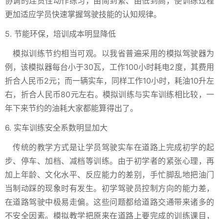
协调的连贯性动作练习，由简到繁、由低到高，使训练过程
更加适应学员快速掌握驾驶技能的认知规律。
5. 节能环保，培训成本明显降低
模拟训练节约相当可观。以我省普遍采用的模拟驾驶器为
例，该模拟器每台小于30瓦，工作100小时耗电2度，其费用
折合人民币2元；而一辆实车，同样工作10小时，耗油10升左
右，折合人民币80元左右。模拟训练与实车训练相比较，一
年下来节约的油耗大家都能算得出了。
6. 实车训练安全系数明显加大
传统的教学方式是让学员驾驶实车在道路上完成初学的起
步、停车、加档、减档等训练。由于初学者的紧张心理，再
加上年龄、文化水平、反应能力的差别，手忙脚乱地把油门
当制动踩的现象时有发生。初学驾驶员控制方向的能力差，
在道路驾驶中极易走偏。这些问题都给道路交通带来诸多的
不安全因素。模拟教学把原来在道路上要完成的训练课目，