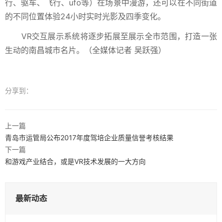
行、驱车、飞行、ufo等）在场景中漫游，还可以在不同街道
的不同位置体验24小时实时光影及四季变化。
VR交互展示系统将逐步拓展至展示全市范围，打造一张
生动的南昌城市名片。（全媒体记者 吴跃强）
分享到：
上一篇
青岛市运管局公布2017年度驾培企业质量信誉考核结果
下一篇
和游戏产业结合，或是VR技术发展的一大方向
最新动态