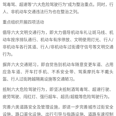
驾毒驾、超速等“六大危险驾驶行为”成为整治重点。同时，行
人、非机动车交通违法行为也在整治之列。
重点组织开展四项活动
倡导六大文明交通行为，即大力倡导机动车礼让斑马线、机
动车按序排队通行、机动车有序停放、文明使用灯光、行人/
非机动车各行其道、行人/非机动车过街遵守信号等文明交通
行为。
摒弃六大交通陋习，即自觉告别机动车随意变更车道、占用
应急车道、开车打手机、不系安全带、驾乘摩托车不戴头
盔、行人过街跨越隔离设施等交通陋习。
抵制六大危险驾驶行为，即坚决抵制酒驾毒驾、超速行驶、
疲劳驾驶、闯红灯、强行超车、超员/超载等危险驾驶行为。
完善六类道路安全及管理设施，即进一步完善城市过街安全
设施、路口渠化设施、出行引导与指路设施、道路车速控制