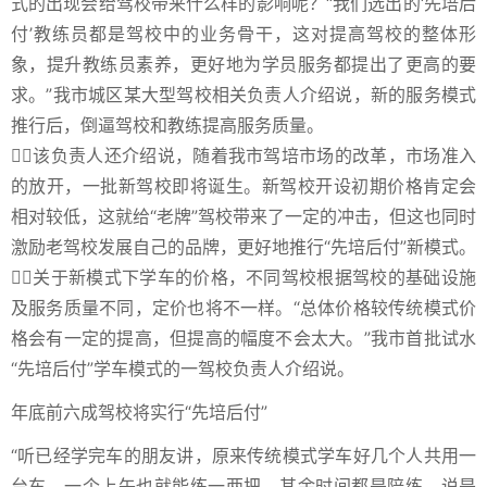
式的出现会给驾校带来什么样的影响呢？“我们选出的‘先培后
付’教练员都是驾校中的业务骨干，这对提高驾校的整体形
象，提升教练员素养，更好地为学员服务都提出了更高的要
求。”我市城区某大型驾校相关负责人介绍说，新的服务模式
推行后，倒逼驾校和教练提高服务质量。
该负责人还介绍说，随着我市驾培市场的改革，市场准入
的放开，一批新驾校即将诞生。新驾校开设初期价格肯定会
相对较低，这就给“老牌”驾校带来了一定的冲击，但这也同时
激励老驾校发展自己的品牌，更好地推行“先培后付”新模式。
关于新模式下学车的价格，不同驾校根据驾校的基础设施
及服务质量不同，定价也将不一样。“总体价格较传统模式价
格会有一定的提高，但提高的幅度不会太大。”我市首批试水
“先培后付”学车模式的一驾校负责人介绍说。
年底前六成驾校将实行“先培后付”
“听已经学完车的朋友讲，原来传统模式学车好几个人共用一
台车，一个上午也就能练一两把，其余时间都是陪练，说是