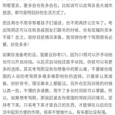
到哪里去，要多自在有多自在。比如说可以自驾去各大城市
旅游，那可是特别好的生活方式了。
而且再也不用非等着孩子们接送，也不用再挤公交车了。考
出驾照还可以在和亲戚朋友们聊天的时候，也有炫耀的资本
不是？总之，就你目前情况来看，我觉得你考个驾照很有必
要，好处多多！
如果你准备考的话，我建议你考C1，因为C1既可以开手动档
也可以开自动挡。以后买自动挡还是手动挡，你就可以有更
多的选择。其实考驾照没有你想象中的那么难，不要被你周
围的人说的考驾照多难多难影响你的选择。只要是认真准
备，好好背书，理论基本上都能过。另外在实际训练的时候
认真一些，不懂的多请教，用不了多长时间就可以掌握。所
以，如果想考驾照，那就赶紧去你周围的驾校问问情况，坚
持考下来。只有考下来才是自己的东西，才能够在以后的生
活中起到方便的作用，将来不管做什么，有车都比没有强。