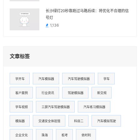
长沙绿灯20秒靠跑过马路后续：将优化不合理的信
号灯
1,136
文章标签
学开车
汽车模拟器
汽车驾驶模拟器
学车
客户案例
行业资讯
驾驶模拟器
新交规
学车视频
三屏汽车驾驶模拟器
汽车练习模拟器
模拟器
交通安全体验馆
科目二
汽车模拟驾驶
企业文化
珠海
桩考
依时利