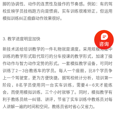
脚的协调性、动作的连贯性及操作的节奏感。例如：有的驾
校反映学员挂档跑方向是惯病，实车训练很难矫正，但运用
模拟训练纠正痼癖动作效果很好。
3. 教学进度明显加快
新技术送给培训教学的一件礼物就是速度。采用规模化集中
训练的教学形式取代现行的分车授课的教学形式，加速了操
作动作与智力动作定势的形式。一套模拟教学设备，可同时
训练了2－3台教练车的学员。每人一个座舱，比8个学员争
上一个驾驶室，更为方便快捷。据驾校统计分析，培训第一
阶段，8名学员使用同一台实车训练，需要4－6天才能练
会，而使用模拟训练，三个小时就够了。同时，模拟教学有
利于教练员统一纠错、讲评，节省了实车训练中教练员对每
人讲解一遍的时间和空间，教练员省时省心又省力。