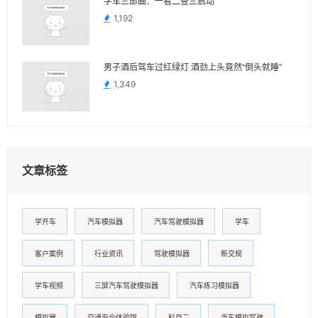
学车三部曲：一看二查三启动
1,192
男子酒后驾车过红绿灯 酒劲上头竟然“倒头就睡”
1,349
文章标签
学开车
汽车模拟器
汽车驾驶模拟器
学车
客户案例
行业资讯
驾驶模拟器
新交规
学车视频
三屏汽车驾驶模拟器
汽车练习模拟器
模拟器
交通安全体验馆
科目二
汽车模拟驾驶