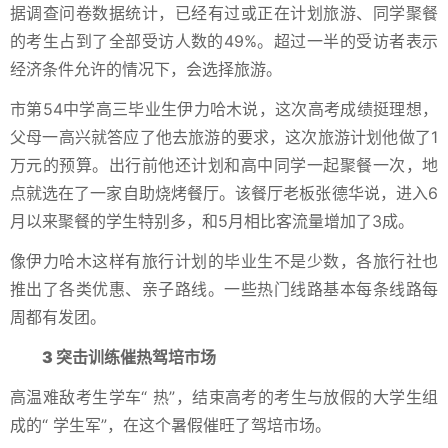
据调查问卷数据统计，已经有过或正在计划旅游、同学聚餐
的考生占到了全部受访人数的49%。超过一半的受访者表示
经济条件允许的情况下，会选择旅游。
市第54中学高三毕业生伊力哈木说，这次高考成绩挺理想，
父母一高兴就答应了他去旅游的要求，这次旅游计划他做了1
万元的预算。出行前他还计划和高中同学一起聚餐一次，地
点就选在了一家自助烧烤餐厅。该餐厅老板张德华说，进入6
月以来聚餐的学生特别多，和5月相比客流量增加了3成。
像伊力哈木这样有旅行计划的毕业生不是少数，各旅行社也
推出了各类优惠、亲子路线。一些热门线路基本每条线路每
周都有发团。
3 突击训练催热驾培市场
高温难敌考生学车“ 热”，结束高考的考生与放假的大学生组
成的“ 学生军”，在这个暑假催旺了驾培市场。