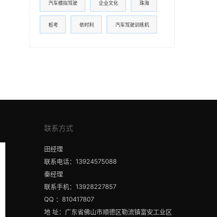
汽车模拟驾驶
企业文化
珠海
桩考
依时利
汽车驾驶训练机
联系方式
田经理
联系电话：13924575088
秦经理
联系手机：13928227857
QQ ：810417807
地 址：广东省佛山市顺德区勒流镇富安工业区