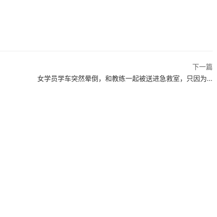
下一篇
女学员学车突然晕倒，和教练一起被送进急救室，只因为…